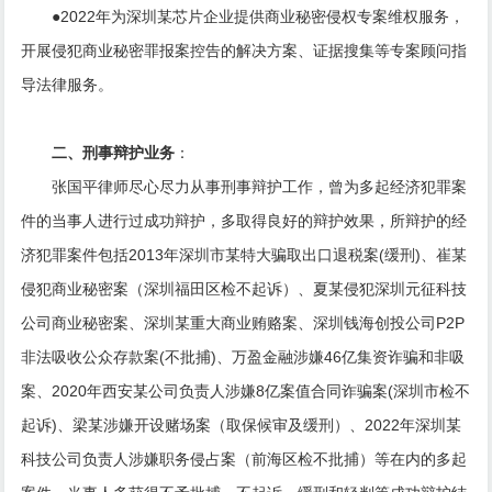
●2022年为深圳某芯片企业提供商业秘密侵权专案维权服务，
开展侵犯商业秘密罪报案控告的解决方案、证据搜集等专案顾问指
导法律服务。
二、刑事辩护业务
：
张国平律师尽心尽力从事刑事辩护工作，曾为多起经济犯罪案
件的当事人进行过成功辩护，多取得良好的辩护效果，所辩护的经
济犯罪案件包括2013年深圳市某特大骗取出口退税案(缓刑)、崔某
侵犯商业秘密案（深圳福田区检不起诉）、夏某侵犯深圳元征科技
公司商业秘密案、深圳某重大商业贿赂案、深圳钱海创投公司P2P
非法吸收公众存款案(不批捕)、万盈金融涉嫌46亿集资诈骗和非吸
案、2020年西安某公司负责人涉嫌8亿案值合同诈骗案(深圳市检不
起诉)、梁某涉嫌开设赌场案（取保候审及缓刑）、2022年深圳某
科技公司负责人涉嫌职务侵占案（前海区检不批捕）等在内的多起